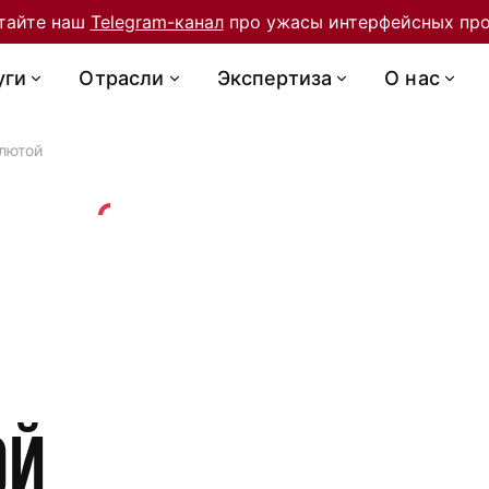
тайте наш
Telegram-канал
про ужасы интерфейсных про
уги
Отрасли
Экспертиза
О нас
лютой
ой