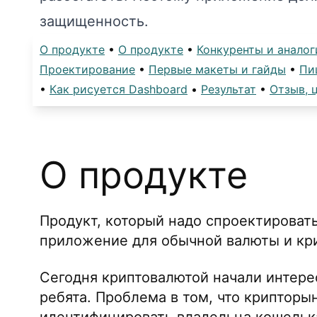
защищенность.
О продукте
•
О продукте
•
Конкуренты и аналог
Проектирование
•
Первые макеты и гайды
•
Пи
•
Как рисуется Dashboard
•
Результат
•
Отзыв, 
О продукте
Продукт, который надо спроектироват
приложение для обычной валюты и кр
Сегодня криптовалютой начали интере
ребята. Проблема в том, что крипторы
идентифицировать владельца кошельк