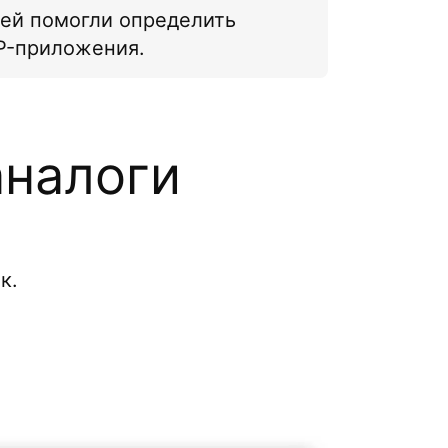
ей помогли определить
P-приложения.
аналоги
к.