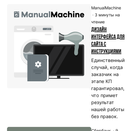
ManualMachine
·
3
минуты на
чтение
Дизайн
интерфейса для
сайта с
инструкциями
Единственный
случай, когда
заказчик на
этапе КП
гарантировал,
что примет
результат
нашей работы
без правок.
Сбербанк
·
9