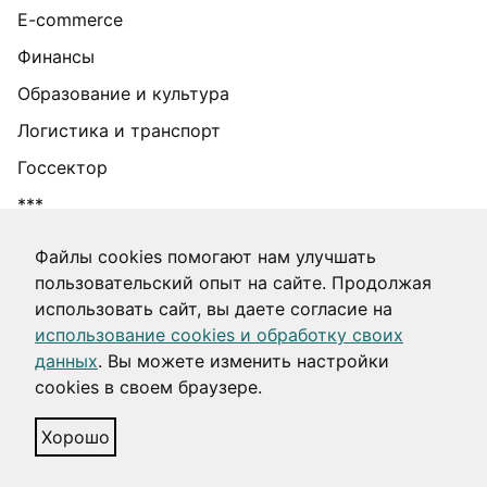
E-commerce
Финансы
Образование и культура
Логистика и транспорт
Госсектор
***
Информация об IT-деятельности
Файлы cookies помогают нам улучшать
пользовательский опыт на сайте. Продолжая
использовать сайт, вы даете согласие на
2012–
Москва • Санкт-Петербург • Подгорица •
использование cookies и обработку своих
2026
Хайфа
данных
. Вы можете изменить настройки
cookies в своем браузере.
Политика в отношении обработки персональных
данных
Хорошо