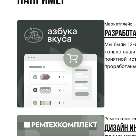
Например
Маркетплейс
Разработ
Мы были 12-й
только наши
понятной ис
проработаны
Ремтехкомпле
Дизайн и