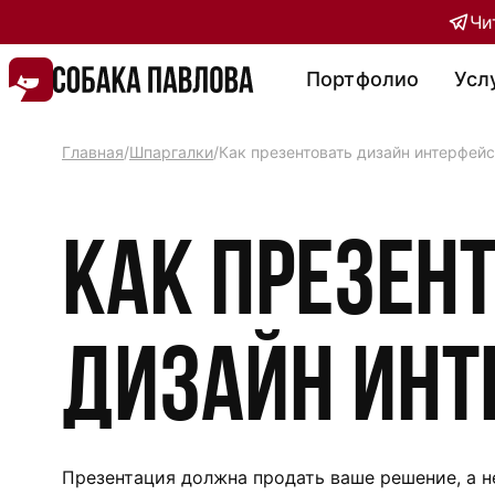
Чи
Портфолио
Усл
Главная
/
Шпаргалки
/
Как презентовать дизайн интерфей
Как презен
дизайн инт
Презентация должна продать ваше решение, а н