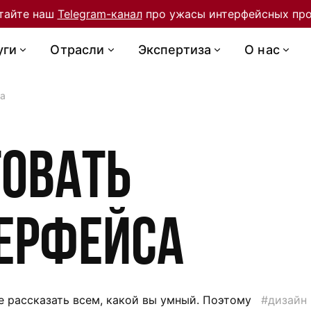
тайте наш
Telegram-канал
про ужасы интерфейсных про
уги
Отрасли
Экспертиза
О нас
са
товать
ерфейса
е рассказать всем, какой вы умный. Поэтому
#дизайн