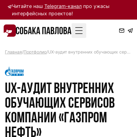
Читайте наш
Telegram-канал
про ужасы
интерфейсных проектов!
Toggle Menu
Главная
/
Портфолио
/
UX-аудит внутренних обучающих сервисов компании «Газпром нефть»
UX-аудит внутренних
обучающих сервисов
компании «Газпром
нефть»