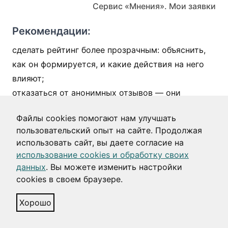
Сервис «Мнения». Мои заявки
Рекомендации:
сделать рейтинг более прозрачным: объяснить,
как он формируется, и какие действия на него
влияют;
отказаться от анонимных отзывов — они
вызывают негатив и не воспринимаются как
Файлы cookies помогают нам улучшать
надёжный источник информации;
пользовательский опыт на сайте. Продолжая
предложить более удобный способ
использовать сайт, вы даете согласие на
отслеживания рейтинга поставщиков
использование cookies и обработку своих
спецоборудования, товаров и услуг.
данных
. Вы можете изменить настройки
cookies в своем браузере.
Хорошо