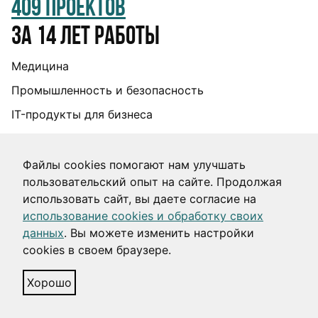
409 проектов
за 14 лет работы
Медицина
Промышленность и безопасность
IT-продукты для бизнеса
E-commerce
Финансы
Файлы cookies помогают нам улучшать
пользовательский опыт на сайте. Продолжая
Образование и культура
использовать сайт, вы даете согласие на
Логистика и транспорт
использование cookies и обработку своих
данных
. Вы можете изменить настройки
Госсектор
cookies в своем браузере.
***
Хорошо
Информация об IT-деятельности