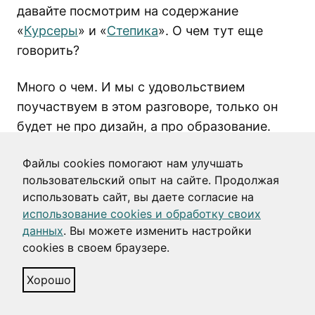
давайте посмотрим на содержание
«
Курсеры
» и «
Степика
». О чем тут еще
говорить?
Много о чем. И мы с удовольствием
поучаствуем в этом разговоре, только он
будет не про дизайн, а про образование.
Что-то есть
в статьях нашего второго блога
Файлы cookies помогают нам улучшать
на VC, что-то в
телеграм-канале дизайн-
пользовательский опыт на сайте. Продолжая
задачника
.
использовать сайт, вы даете согласие на
использование cookies и обработку своих
Чисто питерский бот
данных
. Вы можете изменить настройки
Здравствуйте! Делаем петербургский
cookies в своем браузере.
культурный бот в ТГ. Ссылка —
Хорошо
https://t.me/CultHubbot
.