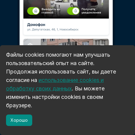
Файлы cookies помогают нам улучшать
пользовательский опыт на сайте.
Продолжая использовать сайт, вы даете
10
согласие на
использование cookies и
обработку своих данных
. Вы можете
Еще одна важная находка при тестировании —
изменить настройки cookies в своем
поведение кнопок немного сбивает с толку,
браузере.
мы исправили этот недочет.
Хорошо