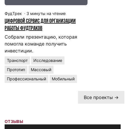
ФудТрек
·
3
минуты на чтение
А
Цифровой сервис для организации
Ин
работы фудтраков
п
Собрали презентацию, которая
П
помогла команде получить
в
инвестиции.
б
Транспорт
Исследование
Прототип
Массовый
U
Профессиональный
Мобильный
Все проекты →
ОТЗЫВЫ