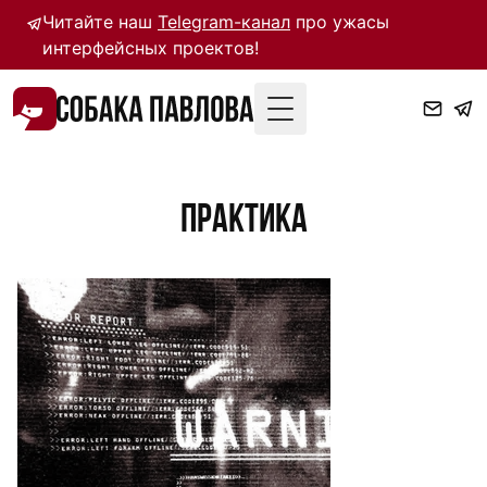
Читайте наш
Telegram-канал
про ужасы
интерфейсных проектов!
Toggle Menu
практика